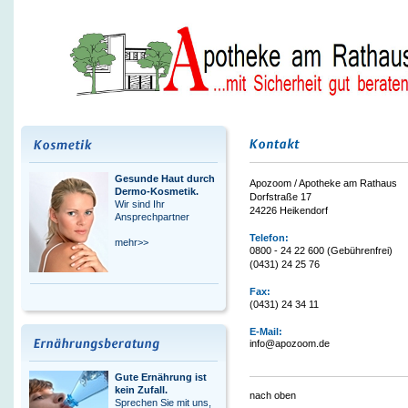
Gesunde Haut durch
Apozoom / Apotheke am Rathaus
Dermo-Kosmetik.
Dorfstraße 17
Wir sind Ihr
24226 Heikendorf
Ansprechpartner
Telefon:
mehr>>
0800 - 24 22 600 (Gebührenfrei)
(0431) 24 25 76
Fax:
(0431) 24 34 11
E-Mail:
info@apozoom.de
Gute Ernährung ist
kein Zufall.
nach oben
Sprechen Sie mit uns,